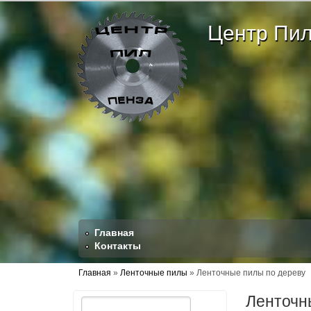
Перейти к основному содержанию
Skip to search
Центр Пил
Главная
Контакты
Вы здесь
Главная
»
Ленточные пилы
»
Ленточные пилы по дереву
Ленточн
Поиск