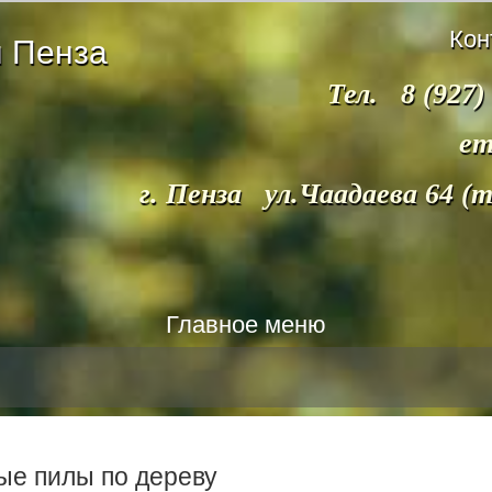
Кон
 Пенза
Тел. 8 (927)
em
г. Пенза ул.Чаадаева 64 (
Главное меню
ые пилы по дереву