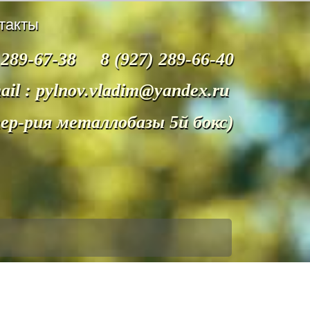
такты
 289-67-38 8 (927) 289-66-40
ail : pylnov.vladim@yandex.ru
тер-рия металлобазы 5й бокс)