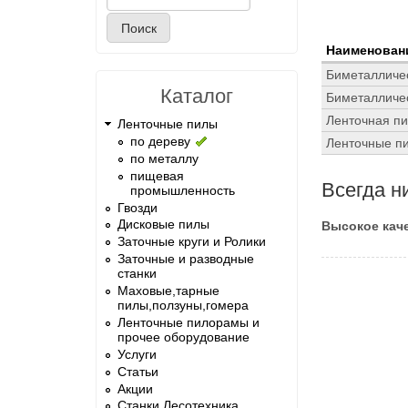
Форма поиска
Наименован
Биметалличес
Каталог
Биметалличес
Ленточная пи
Ленточные пилы
по дереву
Ленточные пи
по металлу
пищевая
Всегда н
промышленность
Гвозди
Дисковые пилы
Высокое каче
Заточные круги и Ролики
Заточные и разводные
станки
Маховые,тарные
пилы,ползуны,гомера
Ленточные пилорамы и
прочее оборудование
Услуги
Статьи
Акции
Станки Лесотехника