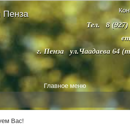
Кон
 Пенза
Тел. 8 (927)
em
г. Пенза ул.Чаадаева 64 (
Главное меню
уем Вас!