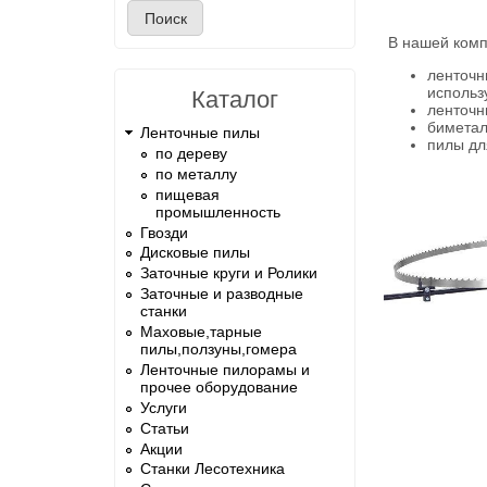
В нашей комп
ленточн
использ
Каталог
ленточн
биметал
Ленточные пилы
пилы дл
по дереву
по металлу
пищевая
промышленность
Гвозди
Дисковые пилы
Заточные круги и Ролики
Заточные и разводные
станки
Маховые,тарные
пилы,ползуны,гомера
Ленточные пилорамы и
прочее оборудование
Услуги
Статьи
Акции
Станки Лесотехника