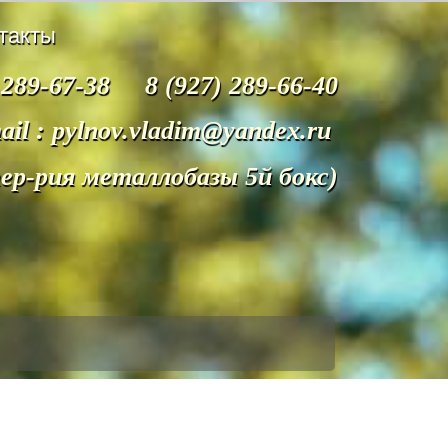
такты
 289-67-38 8 (927) 289-66-40
ail : pylnov.vladim@yandex.ru
тер-рия металлобазы 5й бокс)