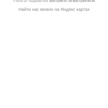
г.Пенза ул. Чаадаева 66ж
8(927)289-67-38 8(927)289-66-40
Найти нас можно на Яндекс картах