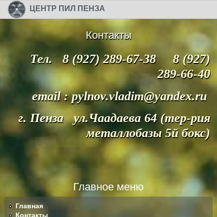
Перейти к основному содержанию
Skip to search
ЦЕНТР ПИЛ ПЕНЗА
Контакты
Тел. 8 (927) 289-67-38 8 (927)
289-66-40
email : pylnov.vladim@yandex.ru
г. Пенза ул.Чаадаева 64 (тер-рия
металлобазы 5й бокс)
Главное меню
Главная
Контакты