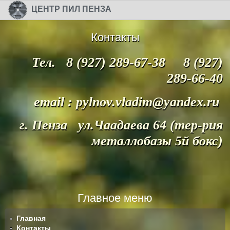
Перейти к основному содержанию
Skip to search
ЦЕНТР ПИЛ ПЕНЗА
Контакты
Тел. 8 (927) 289-67-38 8 (927)
289-66-40
email : pylnov.vladim@yandex.ru
г. Пенза ул.Чаадаева 64 (тер-рия
металлобазы 5й бокс)
Главное меню
Главная
Контакты