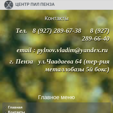
Перейти к основному содержанию
Skip to search
ЦЕНТР ПИЛ ПЕНЗА
Контакты
Тел. 8 (927) 289-67-38 8 (927)
289-66-40
email : pylnov.vladim@yandex.ru
г. Пенза ул.Чаадаева 64 (тер-рия
металлобазы 5й бокс)
Главное меню
Главная
Контакты