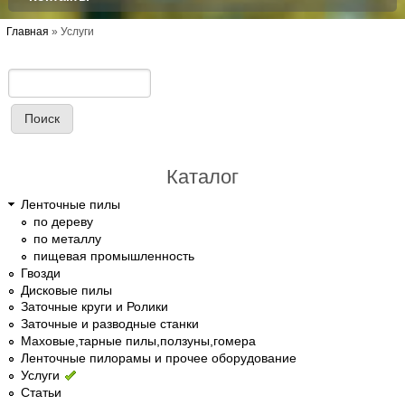
Вы здесь
Главная
»
Услуги
Поиск
Форма поиска
Каталог
Ленточные пилы
по дереву
по металлу
пищевая промышленность
Гвозди
Дисковые пилы
Заточные круги и Ролики
Заточные и разводные станки
Маховые,тарные пилы,ползуны,гомера
Ленточные пилорамы и прочее оборудование
Услуги
Статьи