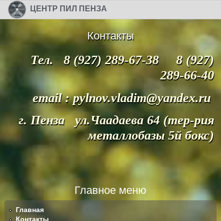
Перейти к основному содержанию
Skip to search
ЦЕНТР ПИЛ ПЕНЗА
Контакты
Тел. 8 (927) 289-67-38 8 (927)
289-66-40
email : pylnov.vladim@yandex.ru
г. Пенза ул.Чаадаева 64 (тер-рия
металлобазы 5й бокс)
Главное меню
Главная
Контакты