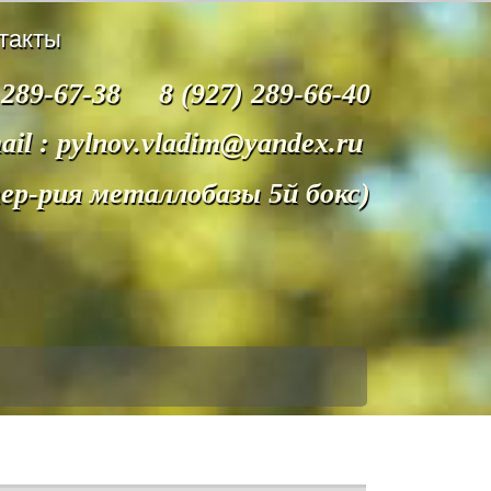
такты
 289-67-38 8 (927) 289-66-40
ail : pylnov.vladim@yandex.ru
тер-рия металлобазы 5й бокс)