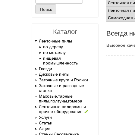
Форма поиска
Ленточная п
Ленточная п
Самоходная 
Каталог
Всегда н
Ленточные пилы
Высокое каче
по дереву
по металлу
пищевая
промышленность
Гвозди
Дисковые пилы
Заточные круги и Ролики
Заточные и разводные
станки
Маховые,тарные
пилы,ползуны,гомера
Ленточные пилорамы и
прочее оборудование
Услуги
Статьи
Акции
Станки Лесотехника