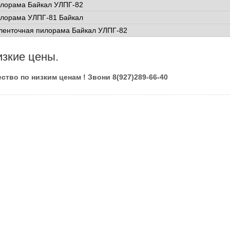
илорама Байкал УЛПГ-82
илорама УЛПГ-81 Байкал
ленточная пилорама Байкал УЛПГ-82
изкие цены.
ство по низким ценам ! Звони 8(927)289-66-40