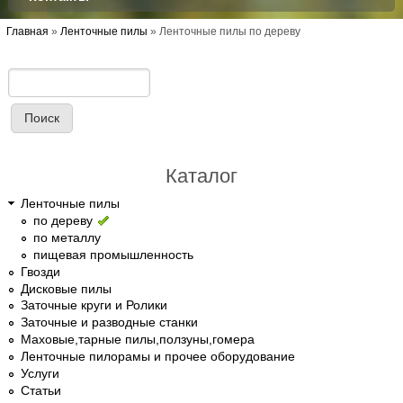
Вы здесь
Главная
»
Ленточные пилы
»
Ленточные пилы по дереву
Поиск
Форма поиска
Каталог
Ленточные пилы
по дереву
по металлу
пищевая промышленность
Гвозди
Дисковые пилы
Заточные круги и Ролики
Заточные и разводные станки
Маховые,тарные пилы,ползуны,гомера
Ленточные пилорамы и прочее оборудование
Услуги
Статьи