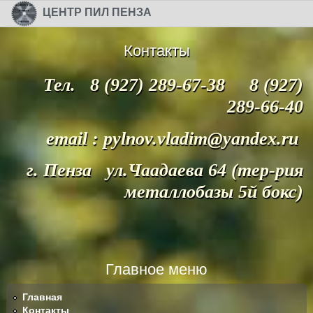
Перейти к основному содержанию
Skip to search
ЦЕНТР ПИЛ ПЕНЗА
Контакты
Тел. 8 (927) 289-67-38 8 (927)
289-66-40
email : pylnov.vladim@yandex.ru
г. Пенза ул.Чаадаева 64 (тер-рия
металлобазы 5й бокс)
Главное меню
Главная
Контакты