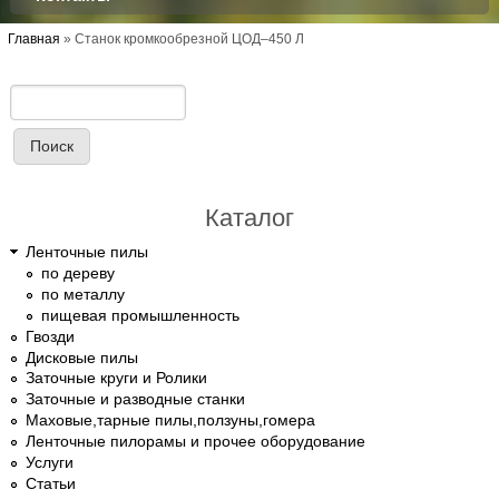
Вы здесь
Главная
»
Станок кромкообрезной ЦОД–450 Л
Поиск
Форма поиска
Каталог
Ленточные пилы
по дереву
по металлу
пищевая промышленность
Гвозди
Дисковые пилы
Заточные круги и Ролики
Заточные и разводные станки
Маховые,тарные пилы,ползуны,гомера
Ленточные пилорамы и прочее оборудование
Услуги
Статьи