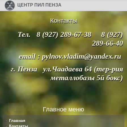
Перейти к основному содержанию
Skip to search
ЦЕНТР ПИЛ ПЕНЗА
Контакты
Тел. 8 (927) 289-67-38 8 (927)
289-66-40
email : pylnov.vladim@yandex.ru
г. Пенза ул.Чаадаева 64 (тер-рия
металлобазы 5й бокс)
Главное меню
Главная
Контакты