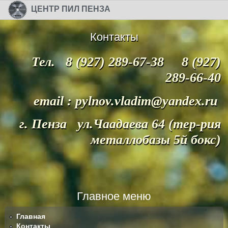
Перейти к основному содержанию
Skip to search
ЦЕНТР ПИЛ ПЕНЗА
Контакты
Тел. 8 (927) 289-67-38 8 (927)
289-66-40
email : pylnov.vladim@yandex.ru
г. Пенза ул.Чаадаева 64 (тер-рия
металлобазы 5й бокс)
Главное меню
Главная
Контакты