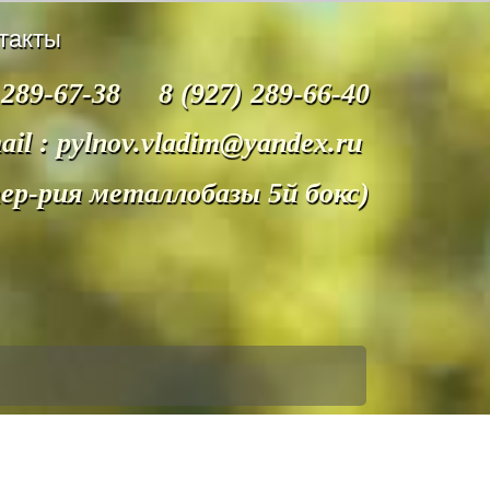
такты
 289-67-38 8 (927) 289-66-40
ail : pylnov.vladim@yandex.ru
тер-рия металлобазы 5й бокс)