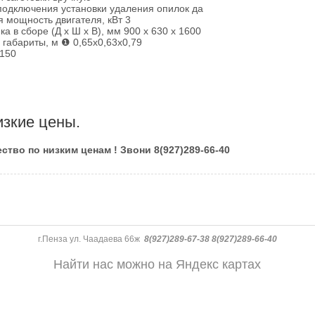
подключения установки удаления опилок да
я мощность двигателя, кВт 3
ка в сборе (Д х Ш х В), мм 900 х 630 х 1600
габариты, м ❶ 0,65х0,63х0,79
 150
изкие цены.
ство по низким ценам ! Звони 8(927)289-66-40
г.Пенза ул. Чаадаева 66ж
8(927)289-67-38 8(927)289-66-40
Найти нас можно на Яндекс картах