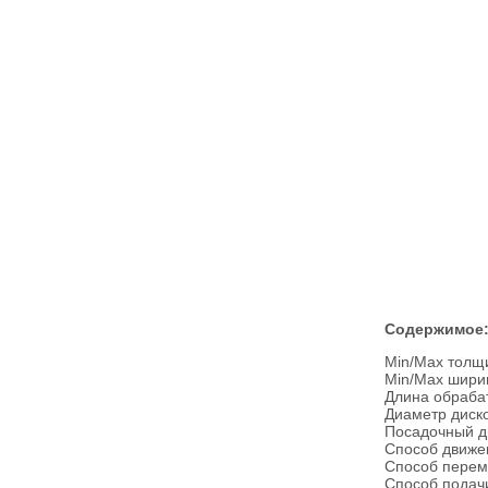
Содержимое
Min/Max толщи
Min/Max ширин
Длина обраба­
Диаметр диск
Посадочный д
Способ движен
Способ пере­м
Способ подачи