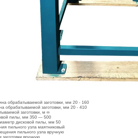
:
на обраба­тываемой заготовки, мм 20 - 160
а обраба­тываемой заготовки, мм 20 - 410
тываемой заготовки, м ∞
овой пилы, мм 350 — 500
иаметр дисковой пилы, мм 50
ия пильного узла маят­нико­вый
ещения пильного узла вруч­ную
 заготовки вруч­ную