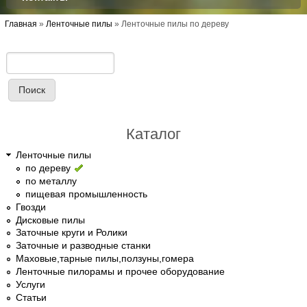
Вы здесь
Главная
»
Ленточные пилы
»
Ленточные пилы по дереву
Поиск
Форма поиска
Каталог
Ленточные пилы
по дереву
по металлу
пищевая промышленность
Гвозди
Дисковые пилы
Заточные круги и Ролики
Заточные и разводные станки
Маховые,тарные пилы,ползуны,гомера
Ленточные пилорамы и прочее оборудование
Услуги
Статьи