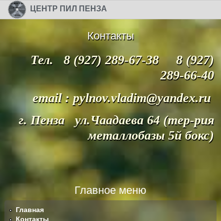
Перейти к основному содержанию
Skip to search
ЦЕНТР ПИЛ ПЕНЗА
Контакты
Тел. 8 (927) 289-67-38 8 (927)
289-66-40
email : pylnov.vladim@yandex.ru
г. Пенза ул.Чаадаева 64 (тер-рия
металлобазы 5й бокс)
Главное меню
Главная
Контакты